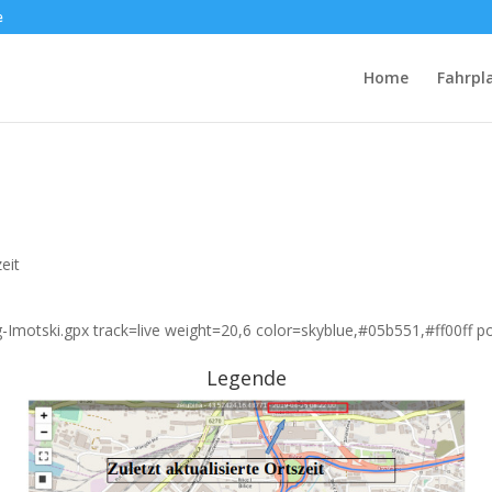
e
Home
Fahrpl
eit
g-Imotski.gpx track=live weight=20,6 color=skyblue,#05b551,#ff00ff 
Legende