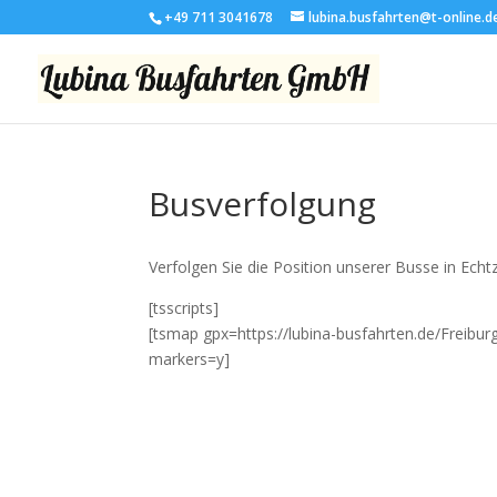
+49 711 3041678
lubina.busfahrten@t-online.d
Busverfolgung
Verfolgen Sie die Position unserer Busse in Echtz
[tsscripts]
[tsmap gpx=https://lubina-busfahrten.de/Freibur
markers=y]