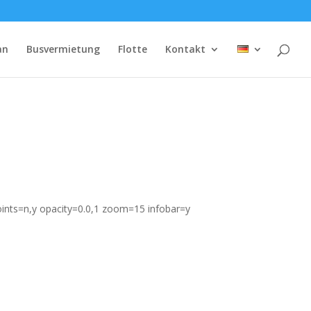
an
Busvermietung
Flotte
Kontakt
points=n,y opacity=0.0,1 zoom=15 infobar=y