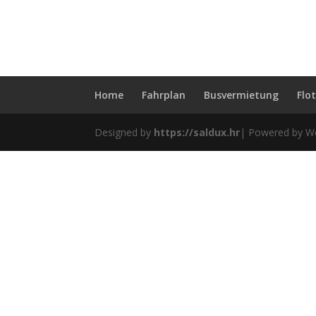
Home
Fahrplan
Busvermietung
Flo
Designed by
https://saldux.hr
| Powered by W