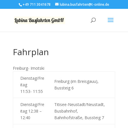
+49 711 3041678
lubina.busfahrten@t-online.de
Fahrplan
Freiburg- Imotski
Dienstag/Fre
Freiburg (im Breisgauu),
itag
Bussteig 6
11:53- 11:55
Dienstag/Fre
Titisee-Neustadt/Neustadt,
itag 12:38 –
Busbahnhof,
12:40
Bahnhofstraße, Bussteig 7