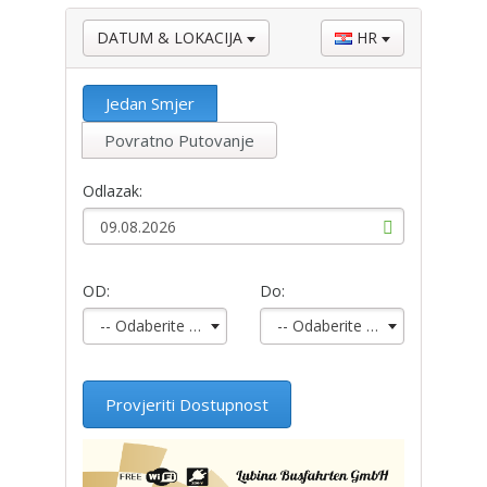
DATUM & LOKACIJA
HR
Jedan Smjer
Povratno Putovanje
Odlazak:
OD:
Do:
-- Odaberite stanicu--
-- Odaberite stanicu--
Provjeriti Dostupnost