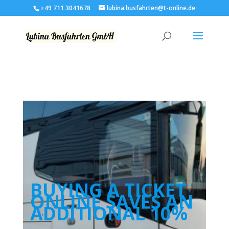
+49 711 3041678
lubina.busfahrten@t-online.de
BUYING A TICKET
ONLINE SAVES AN
ADDITIONAL 10%