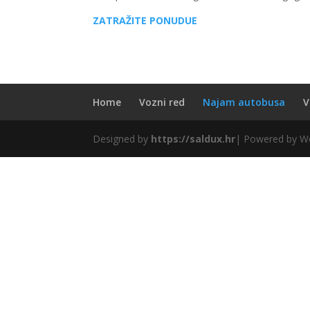
ZATRAŽITE PONUDUE
Home
Vozni red
Najam autobusa
V
Designed by
https://saldux.hr
| Powered by W