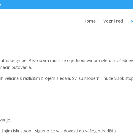
e
Home
Vozni red
ničke grupe. Bez obzira radi li se o jednodnevnom izletu ili višednevn
i način putovanja.
veličina s različitim brojem sjedala. Svi su moderni i nude visok stu
vanje.
dišnjim iskustvom, sigurno će vas dovesti do vašeg odredišta.