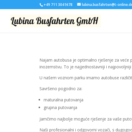
+49 711 3041678
lubina.busfahrten@t-online.d
Najam autobusa je optimalno rješenje za veće put
inozemstvu. To je najjednostavniji i najpovoljnij
U našem voznom parku imamo autobuse različitih 
Savršeno pogodno za:
maturalna putovanja
grupna putovanja
Jamčimo najbolje moguće rješenje za vaše puto
Naši profesionalni i odgovorni vozači, s dugogo