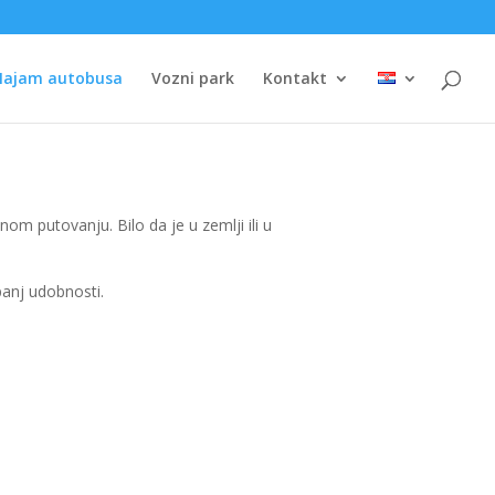
Najam autobusa
Vozni park
Kontakt
om putovanju. Bilo da je u zemlji ili u
panj udobnosti.